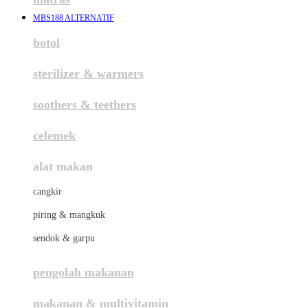
MBS188 ALTERNATIF
botol
sterilizer & warmers
soothers & teethers
celemek
alat makan
cangkir
piring & mangkuk
sendok & garpu
pengolah makanan
makanan & multivitamin