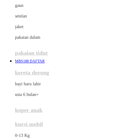
gaun
setelan
jaket
pakaian dalam
pakaian tidur
MBS188 DAFTAR
kereta dorong
bayi baru lahir
usia 6 bulan+
koper anak
kursi mobil
0-13 Kg