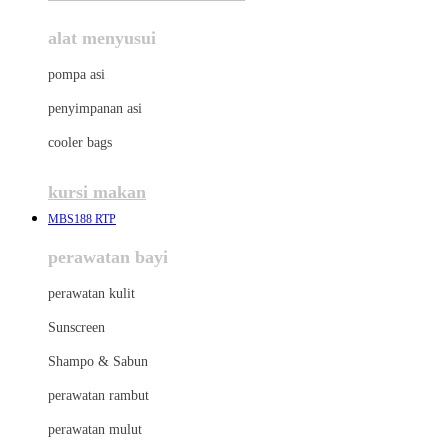
alat menyusui
pompa asi
penyimpanan asi
cooler bags
kursi makan
MBS188 RTP
perawatan bayi
perawatan kulit
Sunscreen
Shampo & Sabun
perawatan rambut
perawatan mulut