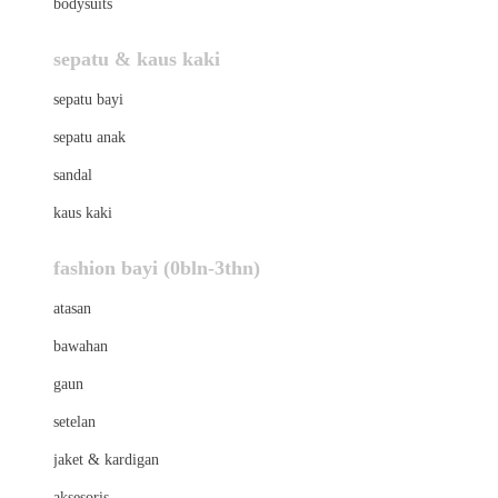
bodysuits
sepatu & kaus kaki
sepatu bayi
sepatu anak
sandal
kaus kaki
fashion bayi (0bln-3thn)
atasan
bawahan
gaun
setelan
jaket & kardigan
aksesoris